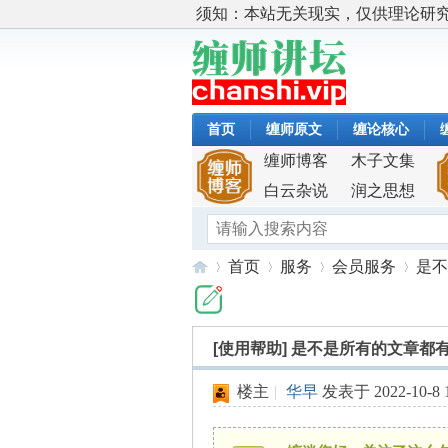
须知：本站无关现实，仅供理论研
首页
缠师原文
缠论核心
缠师博客
木子文集
白云杂说
润之思想
首页
服务
会员服务
是不
[使用帮助]
是不是所有的文章都
缠
»
›
›
›
楼主
|
华早
发表于 2022-10-8 1