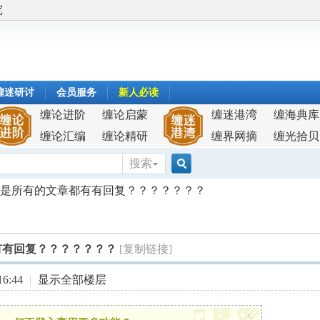
究
缠迷研讨
会员服务
新人必读
缠论进阶
缠论启蒙
缠迷港湾
缠海典库
缠论汇编
缠论精研
缠界网摘
缠光拾贝
搜索
搜
是所有的文章都有有回复？？？？？？？
索
有有回复？？？？？？？
[复制链接]
6:44
|
显示全部楼层
x