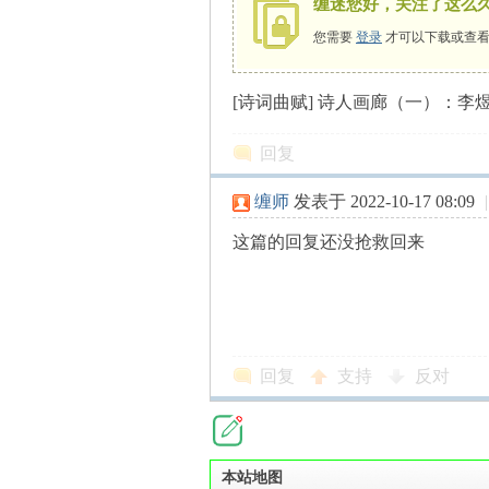
缠迷您好，关注了这么
您需要
登录
才可以下载或查看
[诗词曲赋] 诗人画廊（一）：李
师
回复
缠师
发表于 2022-10-17 08:09
|
这篇的回复还没抢救回来
讲
回复
支持
反对
本站地图