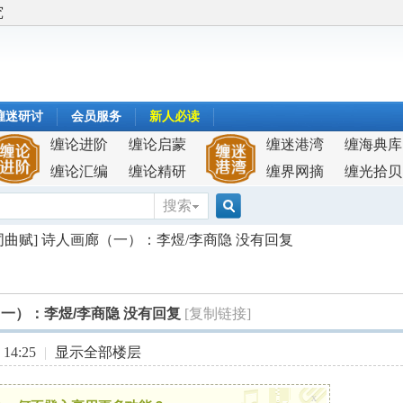
究
缠迷研讨
会员服务
新人必读
缠论进阶
缠论启蒙
缠迷港湾
缠海典库
缠论汇编
缠论精研
缠界网摘
缠光拾贝
搜索
搜
词曲赋] 诗人画廊（一）：李煜/李商隐 没有回复
索
（一）：李煜/李商隐 没有回复
[复制链接]
14:25
|
显示全部楼层
x