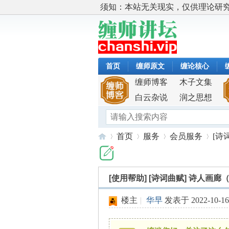
须知：本站无关现实，仅供理论研
首页
缠师原文
缠论核心
缠师博客
木子文集
白云杂说
润之思想
首页
服务
会员服务
[诗
[使用帮助]
[诗词曲赋] 诗人画廊
缠
»
›
›
›
楼主
|
华早
发表于 2022-10-16 