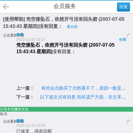
会员服务
回复
[使用帮助] 凭空接坠石，依然开弓没有回头箭 (2007-07-05
15:43:43 星期四)没有回复：
看全部
华早
#
点击重新加载
1
2022-12-25 13:15
收藏
凭空接坠石，依然开弓没有回头箭
(2007-07-05
15:43:43
星期四
)
没有回复：
上一篇：
有些会员购买了仍然看不了，原因一般是没切换用户组
下一篇：
以下篇文没有回复 毁坏遗产方面，非文革与文革只是五十笑一百！(2006-02-26 15:38:32 星期日) 强烈质疑周小川先生掌管人民银行的能力！(2006-03-09 16:02:53 星期四) 改...
分享本页赚奖学金
取消
缠师
#
点击重新加载
2
2022-12-25 22:56
已修复，感谢提醒