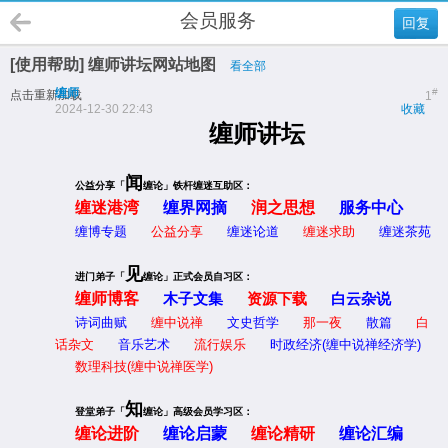
会员服务
回复
[使用帮助] 缠师讲坛网站地图
看全部
缠师
#
点击重新加载
1
2024-12-30 22:43
收藏
缠师讲坛
闻
公
益分享「
缠论」铁杆缠迷互助区：
缠迷港湾
缠界网摘
润之思想
服务中心
缠博专题
公益分享
缠迷论道
缠迷求助
缠迷茶苑
见
进门弟子「
缠论」正式会员自习区：
缠师博客
木子文集
资源下载
白云杂说
诗词曲赋
缠中说禅
文史哲学
那一夜
散篇
白
话杂文
音乐艺术
流行娱乐
时政经济(缠中说禅经济学)
数理科技(缠中说禅医学)
知
登堂弟子「
缠论」高级会员学习区：
缠论进阶
缠论启蒙
缠论精研
缠论汇编