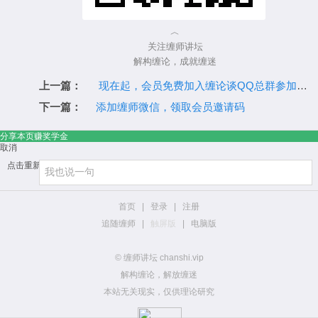
︿
关注缠师讲坛
解构缠论，成就缠迷
上一篇：
现在起，会员免费加入缠论谈QQ总群参加直播！
下一篇：
添加缠师微信，领取会员邀请码
分享本页赚奖学金
取消
点击重新加载
首页
|
登录
|
注册
追随缠师
|
触屏版
|
电脑版
© 缠师讲坛 chanshi.vip
解构缠论，解放缠迷
本站无关现实，仅供理论研究