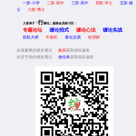
一阶·小学
二阶·初中
三阶·高中
四阶·学士
五阶·硕
士
六阶·博士
行
入室弟子「
缠论」超级会员练习区：
专题论坛
缠论招式
缠论心法
缠论实战
投机大师
牛股栏
量化交易
恰理财
欢迎豪爽的缠友通过
购买
获取相应服务
欢迎节俭的缠友通过
做任务
获取相应服务