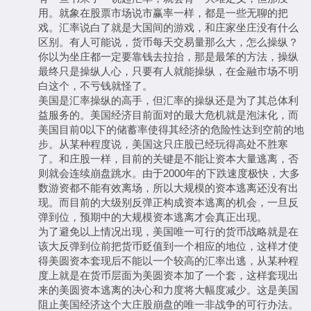
用。就象在股票市场说市赢率一样，都是一些无聊的把
戏。汇率说白了就是大国间的游戏，和庄家坐庄没有什么
区别。有人可能说，货币每天交易量那么大，怎么操纵？
你以为坐庄都一定要靠钱去拉抬，那是最笨的方法，操纵
最终只是操纵人心，只要有人就能操纵，在金融市场不明
白这个，不亏钱就怪了。
美国是汇率操纵的高手，但汇率的操纵还是为了其总体利
益服务的。美国经济目前面对的最大危机就是泡沫化，而
美国目前0以下的储蓄率使得其经济的危险性达到空前的地
步。从某种程度说，美国这只庄股已经玩得高处不胜寒
了。和庄股一样，目前的关键是不能让资本大量逃离，否
则就会连续崩盘跳水。由于2000年的下跌速度极快，大多
数游资都不能有效离场，所以大规模的资本逃离还没有出
现。而目前的大级别反弹正构成资本逃离的机会，一旦反
弹到位，预期中的大规模资本逃离才会真正出现。
为了避免以上情况出现，美国唯一可行的货币战略就是在
该大反弹到位前把货币贬值到一个相应的地位，这样才使
得美圆资本套现后不能以一个较高的汇率出逃，从某种程
度上就是在货币层面为美圆资本加了一个套，这样套现出
来的美圆资本逃离的决心和力度将大幅度减少。这是美国
阻止美国经济这个大庄股崩盘的唯一非战争的可行办法。