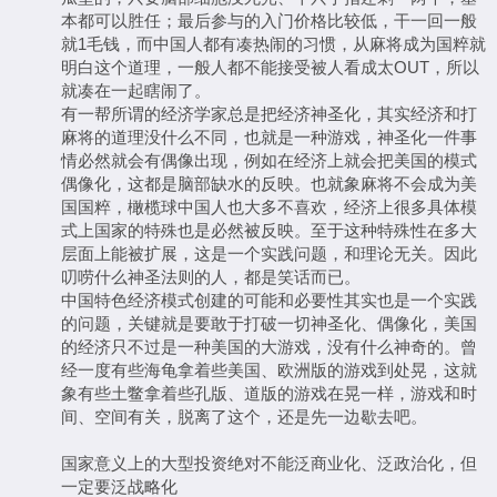
本都可以胜任；最后参与的入门价格比较低，干一回一般
就1毛钱，而中国人都有凑热闹的习惯，从麻将成为国粹就
明白这个道理，一般人都不能接受被人看成太OUT，所以
就凑在一起瞎闹了。
有一帮所谓的经济学家总是把经济神圣化，其实经济和打
麻将的道理没什么不同，也就是一种游戏，神圣化一件事
情必然就会有偶像出现，例如在经济上就会把美国的模式
偶像化，这都是脑部缺水的反映。也就象麻将不会成为美
国国粹，橄榄球中国人也大多不喜欢，经济上很多具体模
式上国家的特殊也是必然被反映。至于这种特殊性在多大
层面上能被扩展，这是一个实践问题，和理论无关。因此
叨唠什么神圣法则的人，都是笑话而已。
中国特色经济模式创建的可能和必要性其实也是一个实践
的问题，关键就是要敢于打破一切神圣化、偶像化，美国
的经济只不过是一种美国的大游戏，没有什么神奇的。曾
经一度有些海龟拿着些美国、欧洲版的游戏到处晃，这就
象有些土鳖拿着些孔版、道版的游戏在晃一样，游戏和时
间、空间有关，脱离了这个，还是先一边歇去吧。
国家意义上的大型投资绝对不能泛商业化、泛政治化，但
一定要泛战略化