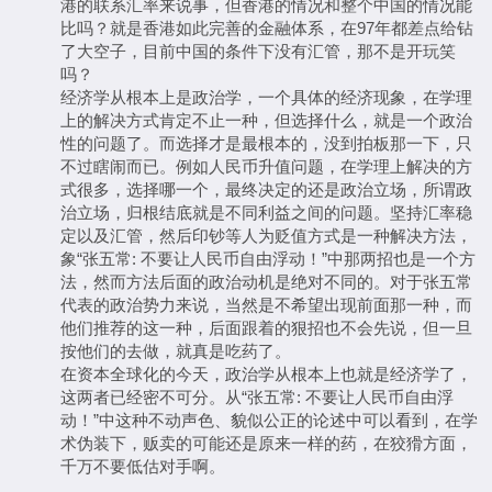
港的联系汇率来说事，但香港的情况和整个中国的情况能
比吗？就是香港如此完善的金融体系，在97年都差点给钻
了大空子，目前中国的条件下没有汇管，那不是开玩笑
吗？
经济学从根本上是政治学，一个具体的经济现象，在学理
上的解决方式肯定不止一种，但选择什么，就是一个政治
性的问题了。而选择才是最根本的，没到拍板那一下，只
不过瞎闹而已。例如人民币升值问题，在学理上解决的方
式很多，选择哪一个，最终决定的还是政治立场，所谓政
治立场，归根结底就是不同利益之间的问题。坚持汇率稳
定以及汇管，然后印钞等人为贬值方式是一种解决方法，
象“张五常: 不要让人民币自由浮动！”中那两招也是一个方
法，然而方法后面的政治动机是绝对不同的。对于张五常
代表的政治势力来说，当然是不希望出现前面那一种，而
他们推荐的这一种，后面跟着的狠招也不会先说，但一旦
按他们的去做，就真是吃药了。
在资本全球化的今天，政治学从根本上也就是经济学了，
这两者已经密不可分。从“张五常: 不要让人民币自由浮
动！”中这种不动声色、貌似公正的论述中可以看到，在学
术伪装下，贩卖的可能还是原来一样的药，在狡猾方面，
千万不要低估对手啊。