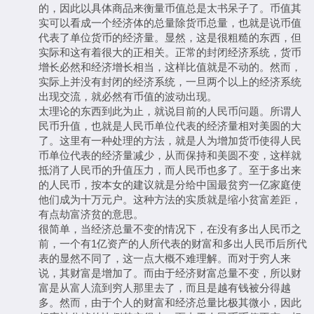
的，因此以具体商品来衡量币值总是太书呆子了。币值其
实可以看成一个经济体的总量除货币总量，也就是说币值
代表了单位货币的经济量。显然，这是很粗糙的东西，但
实际和这有着很大的正相关。正常的封闭经济系统，货币
增长必然和经济增长相当，这样比值就是不动的。然而，
实际上并没有封闭的经济系统，一旦两个以上的经济系统
出现交流，就必然有币值的波动出现。
太理论的东西到此为止，就说目前的人民币问题。所谓人
民币升值，也就是人民币单位代表的经济量相对美圆的大
了。这里有一种处理的方法，就是人为增加货币使得人民
币单位代表的经济量减少，从而保持和美圆不变，这样就
抵消了人民币的升值压力，而人民币也多了。至于多出来
的人民币，按本女的建议就是分给中国最贫穷一亿家庭使
他们成为十万元户。这种方法的实质就是缩小贫富差距，
有点劫富济贫的意思。
很简单，当经济总量不变的情况下，在没有多出人民币之
前，一个有1亿资产的人所代表的财富和多出人民币后所代
表的显然不同了，这一点大概不难理解。而对于穷人来
说，其财富是增加了。而由于经济财富总量不变，所以财
富是从富人流到穷人那里去了，而且是越有钱被分得越
多。然而，由于个人的财富和经济总量比极其微小，因此