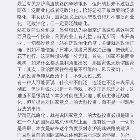
最近有关京沪高速铁路的争吵很多，但归纳起来不过就是
两条：泛商业化或者泛政治化，恰好忽视了最重要的泛战
略化。本女认为，国家意义上的大型投资绝对不能泛商业
化、泛政治化，但一定要泛战略化。
站在泛商业化角度，当然就认为类似京沪高速铁路这种东
西只是一个投资，只要商业上有利益，就无所谓，离开商
业，一切都没意义；站在泛政治化角度，关键就是政治正
确，例如不能便宜了日本人或者只要政治正确，把钱胡乱
花了也行。这两种想法都十分无聊。首先，国家不是商业
机构，如果什么都从赢利角度出发，那国家也无所谓国家
了；其次，政治因素往往是最不可靠的，风云变幻，一个
大的投资单纯从政治下手，不免太过儿戏。
有一种人可能要说，什么都不能泛，连泛也不泛来表示其
彻底，但这种说法只是一种游戏，不泛正是尔泛之处，这
难道不是很清楚？本女对彻底没兴趣，明确主张泛战略
化，但前提是对国家意义上的大型投资，而不是一些鸡毛
蒜皮的事情。
所谓泛战略化，就是说国家意义上的大型投资必须是建立
在一个大的国际战略总体构想上面，没有这一点，一切都
是瞎掰。本女是站在这个角度反对京沪高速铁路的建设，
而且对目前的国际战略总体构想表示深深的怀疑。另外，