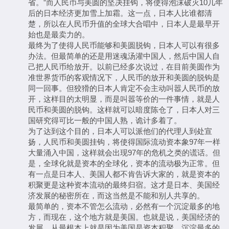
省。”而人民币与美圆的坚决挂钩，将使得泡沫破灭10几年
后的日本经济更加雪上加霜。这一点，日本人比谁都清
楚，所以在人民币升值的全球大合唱中，日本人是最早开
始也是最卖力的。
最终为了使得人民币能够和美圆脱钩，日本人可以有很多
办法。但最简单的还是用迷魂汤灌中国人，然后中国人自
己把人民币给放开。以前已经多次说过，在目前美圆作为
准世界货币的客观情况下，人民币的放开和美圆的脱钩是
同一回事。但狡猾的日本人肯定不会主动叫嚣人民币的放
开，这样目的太明显，而是叫嚣等价的一件事情，就是人
民币和美圆的脱钩。这样就可以暗度陈仓了，日本人对三
国研究得可比一般的中国人熟，诡计多着了。
为了达到这个目的，日本人可以派他们的代理人到处宣
扬，人民币和美圆挂钩，将使得国际流动资本象97年一样
大量涌入中国，这样就会出现97年的危机之类的谎话。但
是，全球化就是资本的全球化，资本的流动极为正常。但
有一点是日本人、美国人都不肯告诉大家的，就是资本的
积聚更是这种资本流动的最终归宿。这才是日本、美国经
济发展的秘密所在，而这当然是不能和别人共享的。
最简单的，资本不管怎么流动，必然有一个沉淀最多的地
方，而现在，这个地方就是美国。也就是说，美国经济的
发展，从最根本上就是因为美国是资本积聚、沉淀最多的