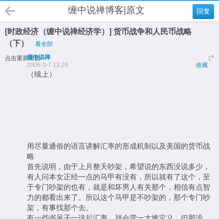
缠中说禅博客|原文
回复
[时政经济（缠中说禅经济学）] 货币战争和人民币战略
（下）
看全部
缠中说禅
#
点击重新加载
1
2006-3-7 13:29
收藏
（续上）
用尽量通俗的语言讲解汇率的形成机制以及美国的货币战
略
首先说明，由于上月整天吵架，希望说的东西没说多少，
有人问本女正经一点的马甲有没有，所以就有了这个，至
于专门吵架的也有，就是和坏男人有关那个，相信有点智
力的都看出来了。所以这个马甲是不吵架的，那个专门吵
架，有事找那个去。
有一些书呆子一说起汇率，就会背一大堆定义，但那没