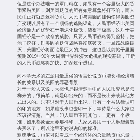
但是这个办法唯一的罩门就在，如果有一个容量极大的货
币紧贴美圆，则美圆贬值的所有如意算盘将打不响，而人
民币正好就是这种货币。人民币与美圆的挂钩使得美圆资
产变现以后有了一个顺畅的逃跑渠道。人民币经济比美圆
经济最大的优势在于泡沫化极低，储蓄率极高，这对于美
国经济是一个致命的威胁。只要人民币战略得到坚持，把
池子挖好，则美圆的贬值战略将彻底破灭，一旦该战略破
灭，美国经济将面临最巨大的冲击，这也是以前帖子里面
预测2019年90年大周期世界经济大危机的现实基础，正确
的人民币战略将加快、加深这个进程。
向不学无术的左派用最通俗的语言说说货币增长和经济增
长的关系以及美圆的罪恶背景
对于一般人来说，大概也是很清楚手中的人民币究竟是怎
样来的，很简单，就是印出来的，而不是长出来或其他方
式出来的。只不过对于人民币来说，只有一个被法律认可
的印的地方，如果谁没事也去印一下，等待是什么大家也
应该很清楚。当然，印人民币不同其他，一定有一个标
准，如果都象金元券那样印，大家又要用一个大麻袋装钱
去买米了，所以这里不妨说说印的标准。
粗糙地说，币值可以看成一个经济体的总量除货币总量，