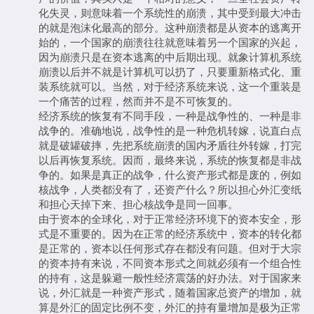
化失灵，则意味着一个系统性的崩溃，其中受到最大冲击
的就是泡沫化最高的部分。这种崩溃都是从资本的逃离开
始的，一个国家的崩溃往往就意味着另一个国家的兴起，
因为崩溃只是在资本逃离的中后期出现。就象计算机系统
崩溃以后并不就是计算机可以扔了，只要重新格式化、重
装系统就可以。当然，对于经济系统来说，这一个重装是
一个痛苦的过程，然而并不是不可恢复的。
经济系统的恢复有不同手段，一种是战争性的、一种是非
战争的。准确地说，战争性的是一种危机转嫁，说直白点
就是破罐破摔，先把系统崩溃的国内矛盾往外转嫁，打完
以后再恢复系统。因而，最终来说，系统的恢复都是非战
争的。如果是真正的战争，什么资产形式都是废的，例如
核战争，人类都没有了，还资产什么？所以担心外汇变纸
和担心天掉下来、担心核战争是同一回事。
由于资本的全球化，对于正常经济环境下的资本安全，形
式是不重要的。因为在正常的经济系统中，资本的转化都
是正常的，资本以任何形式存在都没有问题。但对于大宗
的资本持有来说，不同资本形式之间就必须有一个组合性
的持有，这是躲避一般性经济震荡的好办法。对于国家来
说，外汇就是一种资产形式，随着国家总资产的增加，就
算是外汇的固定比例不变，外汇的持有量增加是极为正常