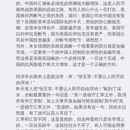
的。中国外汇储备必须也必然继续大幅增加，这是人民币
最终战胜美圆的必由之路。有些人担心什么一旦打仗，美
国将封闭帐号之类的东西，请问：美国公司在中国没有投
资？在国际资本流动国际化的今天，类似的担心极端无
聊。在资本全球化中，国家越开放，资本越安全。美国可
以封伊拉克帐号，因为美国在伊拉克没有资产，但美国公
司在中国投资越多，封帐号谁吃亏，请想想？
另外，本女强调的东南亚战略一个很重要的部分就是金融
市场，一定要有一个由中国人控制的全球性的金融市场，
而这将是东南亚战略的一个必然结果，一旦这个完成，中
国的抗风险能力将大大增加，这才是一个正确的方向。
经济学从根本上是政治学：评：“张五常: 不要让人民币自
由浮动！”
昨天有人把“张五常: 不要让人民币自由浮动！”帖到了深
水，全帖最重要的一句话是：“其一是稳守汇率之外，取消
所有外汇管制，加上大事开放金融与简化税制”其中的“其
一是稳守汇率之外，”是虚的，如果没有这一句，目的太过
明显，有了就可以晃人耳目了。
汇率和汇管不同，这是显然的，但这种显然只是在学理上
的，一旦在实际中，这就往往分不开了。有人可能会用香