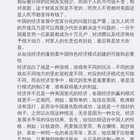
相应被分掉的比例其实很少。而由于人民币币值不变，相
对美圆，这个财富反而是不变的，而穷人不管相对美圆还
是人民币都变得有钱了。
中国的经济发展中贫富分化的问题日益严重，这次人民币
的升值压力是可以用最少代价去解决这个问题的，一旦中
国最贫穷一亿家庭都成为十万元户，对消费以及经济将给
予很大动力，对富人的生意也有好处，最后将是皆大欢
喜。
从短信经济的蓬勃看中国特色经济模式创建的可能和必要
性
经济说白了就是一种游戏，游戏有不同的玩法，不同的游
戏在不同地方的受欢迎程度不同，对应的经济模式也可能
不同。而在经济竞争中，模式的竞争是最重要的，谁是流
行模式的制订者，谁将获得最大的利益。
经济并不总是一种美国形式的经济，各国经济的赢利模式
就更不一定相同。例如，最简单的，短信在美国、欧洲都
没有流行，反而在中国最先取得成功，这就是一个很好的
例子。之所以出现这种情况，无非是因为一种文化、经济
发展水平等的综合结果。首先，短信比较适合中国人的性
格，例如：比较虚伪、死要脸活受罪、有点懒惰、能抄就
抄、喜欢一种同一化的表达等等；其次，短信属于比较傻
瓜型的，只要脑部细胞没死光、十只手指还剩一两个，基