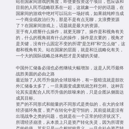
站在国家间游戏的角度，即使要投资这个项目，也应该和
目前的人民币战略联系在一起，这就象一个好的话题，在
国家间的游戏中绝对可以玩出一场好戏，如果就纯粹当成
一个商业或政治行为，那是不是有点无聊，太浪费资源
了？在国家间游戏上，话题就是最大的资源。
至于有人瞎掰什么操作，就更无聊了。操作是和视角有关
的，什么的视角就有什么的操作，操作是次要的，视角才
是关键，没有什么固定不变的所谓“是怎样”和“怎么做”，这
都和视角有关。站在国家的层面，就是和泛战略化有关，
一个大的国际战略总体构想才是关键的关键。
中国外汇储备必须也必然继续大幅增加，这是人民币最终
战胜美圆的必由之路
最近除了人民币升值的全球鼓噪外，有一股暗流就是鼓吹
外汇储备太多了，一旦美圆变成废纸就怎样怎样。这种言
论其实是配合人民币升值的鼓噪来的，只是企图从侧面达
成其目标。
资产的不同形式和能量的不同形式是类似的，在大的全球
经济循环角度，资产在转化中是守恒的，其前提就是没有
出现战争之类的问题，也就是在一个正常的经济状况下。
所谓经济崩溃，从本质上只是资产转化失灵，因为所谓资
产的价值，其实只是一个相对的意义，一旦全社会资产转