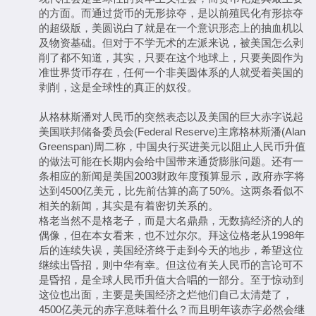
的方面。而通过货币的无形掠夺，是以前殖民化有形掠夺
的超级版，美圆说白了就是在一个意识形态上的抽血机以
及物资基础。但对于不学无术的左派来说，被美国怎么剥
削了都不知道，其实，只要在这个地球上，只要美圆作为
准世界货币存在，任何一个非美圆体系的人就受着美国的
剥削，这是全球性的真正的奴役。
从格林斯潘对人民币的突然表态以及美国的巨大赤字说起
美国联邦储备委员会(Federal Reserve)主席格林斯潘(Alan
Greenspan)周二称，中国央行买进美元以阻止人民币升值
的做法可能在长期内会给中国带来通货膨胀问题。还有一
条相应的新闻是美国2003财政年度预算显示，政府赤字将
达到4500亿美元，比先前估算的高了50%。这两条看似不
相关的新闻，其实是有着密切关系的。
格老当然不是格老子，而是大名鼎鼎，无数搞经济的人的
偶像，但在本女看来，也不过尔尔。拜这位格老从1998年
后的连续失误，美国经济终于走到今天的地步，希望这位
继续出昏招，则中华有幸。但这位有关人民币的言论可不
是昏招，是全球人民币升值大合唱的一部分。至于惊动到
这位也出面，主要是美国经济之烂他们自己太清楚了，
4500亿美元的赤字意味着什么？而且明年该赤字必然会继