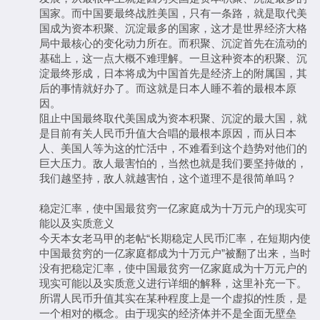
国家。而中国要最终战胜美国，只有一条路，就是取代美
国成为资本积聚、沉淀最多的国家，这才是世界经济大格
局中最核心的变化动力所在。而积聚、沉淀首先在流动的
基础上，这一点大概不难理解。一旦这种资本的积聚、沉
淀最终形成，日本将成为中国首先是经济上的附属国，其
后的事情就好办了。而这就是日本人睡不着的最根本原
因。
阻止中国最终取代美国成为资本积聚、沉淀的最大国，就
是目前有关人民币升值大合唱的最根本原因，而从日本
人、美国人等为这的忙活中，不难看到这个趋势对他们的
巨大压力。敌人最害怕的，当然也就是我们要坚持做的，
我们越坚持，敌人就越害怕，这个道理不是很简单吗？
稳定汇率，使中国最贫穷一亿家庭成为十万元户的现实可
能以及实质意义
今天本女老马甲的老帖“长期稳定人民币汇率，在短期内使
中国最贫穷的一亿家庭都成为十万元户”被翻了出来，当时
没有把稳定汇率，使中国最贫穷一亿家庭成为十万元户的
现实可能以及实质意义进行详细的解释，这里补充一下。
所谓人民币升值其实在某种程度上是一个虚拟的性质，是
一个相对的概念。由于现实的经济体并不是全面无壁垒