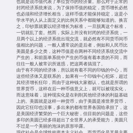
也就是说币值代表了单位货币的经济量。那么对于正常的
封闭经济系统来说，为了保持币值的稳定，货币增长必然
也必须和经济增长相当，这样币值才能保持稳定，这是小
学水平的人从上面定义的比例关系中都能够知道的。换言
之，印钞票就要以经济增长为标准，一旦脱离这个标准，
一切就乱了套。然而，实际上并没有封闭的经济系统，一
旦两个以上的经济系统出现交流，就必然有不同货币间币
值相比的问题，一般人通常说的是后者，例如和人民币比
美圆是多少之类，这种币值是在两种不同经济系统交流中
产生的，和前面单系统中产生的币值有着本质的不同，而
往往一般人被常识所迷惑，把这两者搞混了。
由于有不同的经济体，所以就有着不同的印钱的中心，而
这些经济体又是联系的，如果有一个印钱中心犯坏，超过
其经济增长狂印，而由于这种钱大家都认，也就是所谓的
世界货币，这样在后一种币值意义上，就可以被现实化，
而这意味着，这种现实化是在剥削其他经济体的利益基础
上的。美圆就是这样一种货币，由于美圆是准世界货币，
因此它狂印也没事，多出来的都有世界各国给承担了，这
是美国经济繁荣的一个巨大秘密，但目前的问题是，这些
多印的美圆已经多得超出了全世界人的承受能力，美圆只
不过是一个美丽的泡沫的原形毕露。
现代社会是全球性的资本主义社会，而货币化是其最主要