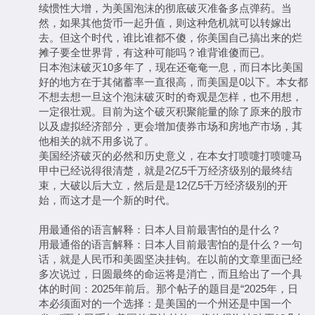
续惯性大增，为美国泡沫的彻底破灭准备多点弹药。当
然，如果其他货币一起升值，则这种危机就可以转嫁出
去。但这个时代，谁比谁都不傻，你美国自己搞出来的烂
摊子要全世界背，有这种可能吗？谁背谁傻而已。
日本泡沫破灭10多年了，现在还奄奄一息，而日本比美国
好的地方在于其储蓄率一直很高，而美国是0以下。本女都
不想去想一旦这个泡沫破灭时的奇观是怎样，也不用想，
一定很壮观。目前为这个破灭积聚能量的除了原来的股市
以及虚拟经济部分，更会增加债券市场和房地产市场，其
他相关的就不用多说了。
美国经济破灭的必然和历史意义，在本女打喷嚏打喷嚏马
甲中已经说得很清楚，就是2亿5千万经济级别的最终结
束，大破以后大立，然后是是12亿5千万经济级别的开
始，而这才是一个新的时代。
用最通俗的语言解释：日本人目前最害怕的是什么？
用最通俗的语言解释：日本人目前最害怕的是什么？一句
话，就是人民币和美圆坚决挂钩。在以前的文章里面已经
多次说过，日圆最终的命运将是消亡，而且给出了一个具
体的时间：2025年前后。那个帖子的题目是“2025年，日
本必须面对的一个选择：是美国的一个州还是中国一个