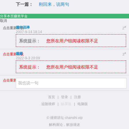
下一篇：
刚回来，说两句
分享本页赚奖学金
取消
缠中说禅
#
点击重新加载
2
2007-9-14 18:14
系统提示：
您所在用户组阅读权限不足
缠师
#
点击重新加载
3
2022-9-3 20:09
系统提示：
您所在用户组阅读权限不足
点击重新加载
首页
|
登录
|
注册
追随缠师
|
触屏版
|
电脑版
© 缠师讲坛 chanshi.vip
解构缠论，解放缠迷