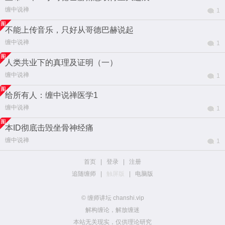
缠中说禅
1
不能上传音乐，只好从哥德巴赫说起
缠中说禅
1
人类共业下的真理及证明（一）
缠中说禅
1
给所有人：缠中说禅医学1
缠中说禅
1
本ID彻底击毁坐骨神经痛
缠中说禅
1
首页
|
登录
|
注册
追随缠师
|
触屏版
|
电脑版
© 缠师讲坛 chanshi.vip
解构缠论，解放缠迷
本站无关现实，仅供理论研究