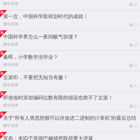
缠中说禅
2
第一次，中国科学取得划时代的成就！
缠中说禅
2
中国科学界怎么一夜间酸气弥漫？
缠中说禅
2
秦晖，小学数学没毕业？
缠中说禅
2
左派ID，不要把无知当有趣！
缠中说禅
1
即使临时添加编码位数有限的假设也救不了左派！
缠中说禅
1
关于“所有人类思想都可以存放进二进制的计算机”的最后总结
缠中说禅
1
宣布：本ID于哥德巴赫猜想取得重大进展